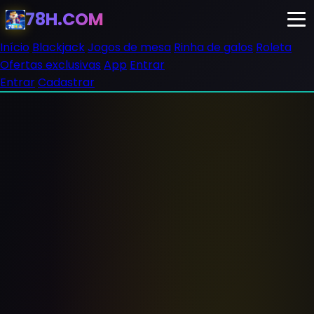
78H.COM
Início
Blackjack
Jogos de mesa
Rinha de galos
Roleta
Ofertas exclusivas
App
Entrar
Entrar
Cadastrar