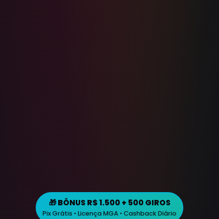
🎁 BÔNUS R$ 1.500 + 500 GIROS
Pix Grátis • Licença MGA • Cashback Diário