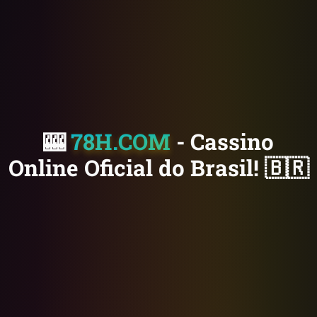
🎰
78H.COM
- Cassino
Online Oficial do Brasil! 🇧🇷