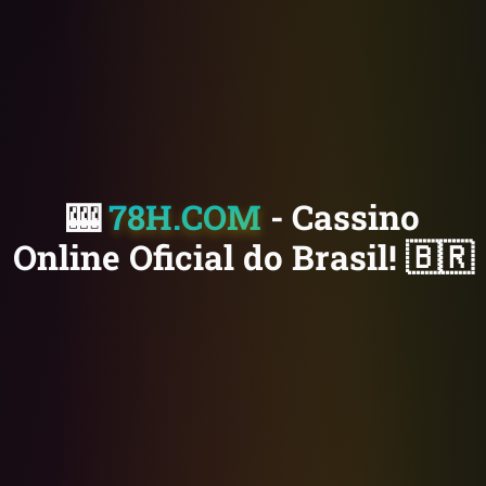
🎰
78H.COM
- Cassino
Online Oficial do Brasil! 🇧🇷