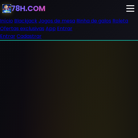
78H.COM
Início
Blackjack
Jogos de mesa
Rinha de galos
Roleta
Ofertas exclusivas
App
Entrar
Entrar
Cadastrar