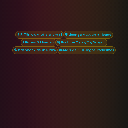
🇧🇷 78H.COM Oficial Brasil
🛡️ Licença MGA Certificada
⚡ Pix em 2 Minutos
🐅 Fortune Tiger/Ox/Dragon
💰 Cashback de até 20%
🎮 Mais de 800 Jogos Exclusivos