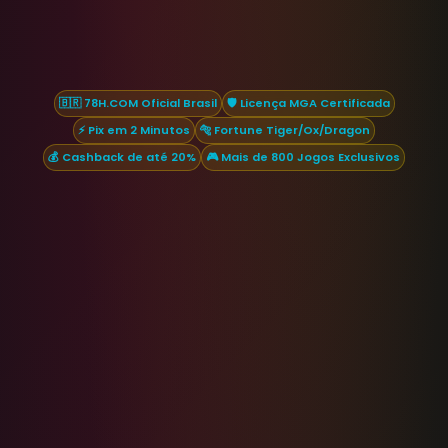
🇧🇷 78H.COM Oficial Brasil
🛡️ Licença MGA Certificada
⚡ Pix em 2 Minutos
🐅 Fortune Tiger/Ox/Dragon
💰 Cashback de até 20%
🎮 Mais de 800 Jogos Exclusivos