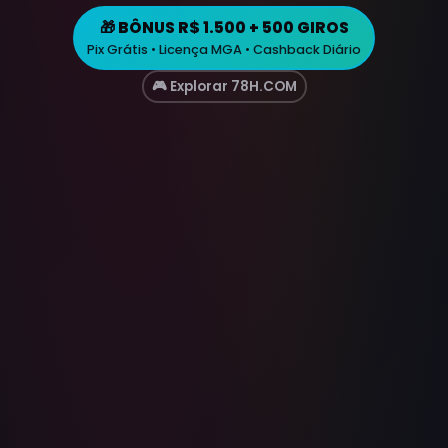
🎁 BÔNUS R$ 1.500 + 500 GIROS
Pix Grátis • Licença MGA • Cashback Diário
🎮 Explorar 78H.COM