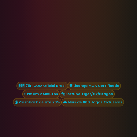
🇧🇷 78H.COM Oficial Brasil
🛡️ Licença MGA Certificada
⚡ Pix em 2 Minutos
🐅 Fortune Tiger/Ox/Dragon
💰 Cashback de até 20%
🎮 Mais de 800 Jogos Exclusivos