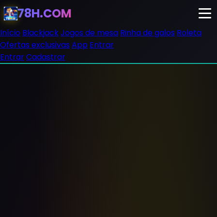
78H.COM
Início
Blackjack
Jogos de mesa
Rinha de galos
Roleta
Ofertas exclusivas
App
Entrar
Entrar
Cadastrar