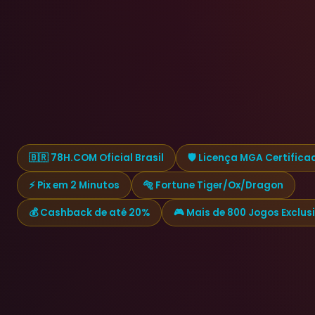
🇧🇷 78H.COM Oficial Brasil
🛡️ Licença MGA Certifica
⚡ Pix em 2 Minutos
🐅 Fortune Tiger/Ox/Dragon
💰 Cashback de até 20%
🎮 Mais de 800 Jogos Exclus