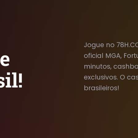
Jogue no 78H.C
ne
oficial MGA, For
minutos, cashba
il!
exclusivos. O ca
brasileiros!