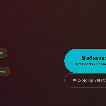
da
🎁 BÔNUS R$
Pix Grátis • Lic
ivos
🎮 Explorar 78H.