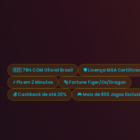
🇧🇷 78H.COM Oficial Brasil
🛡️ Licença MGA Certifica
⚡ Pix em 2 Minutos
🐅 Fortune Tiger/Ox/Dragon
💰 Cashback de até 20%
🎮 Mais de 800 Jogos Exclus