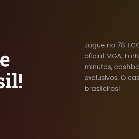
Jogue no 78H.C
ne
oficial MGA, For
minutos, cashba
il!
exclusivos. O ca
brasileiros!